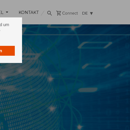
EL
KONTAKT
DE
nd um
e
n