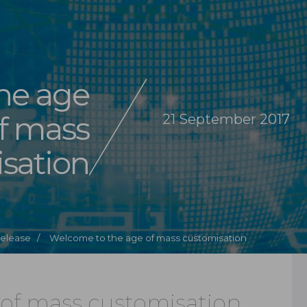
he age
f mass
21 September 2017
sation
Release /
Welcome to the age of mass customisation
of mass customisation