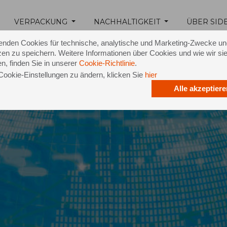
VERPACKUNG
NACHHALTIGKEIT
ÜBER SID
enden Cookies für technische, analytische und Marketing-Zwecke u
en zu speichern. Weitere Informationen über Cookies und wie wir si
n, finden Sie in unserer
Cookie-Richtlinie
.
Cookie-Einstellungen zu ändern, klicken Sie
hier
Alle akzeptiere