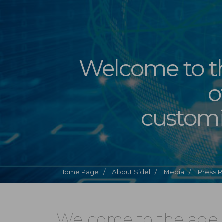
Welcome to t
o
customi
Home Page /
About Sidel /
Media /
Press 
Welcome to the age 