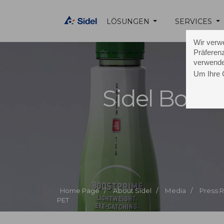
LÖSUNGEN
SERVICES
Wir verw
Präferenz
verwende
Um Ihre 
Sidel Boos
Home Page /
About Sidel /
Media /
Press 
PET