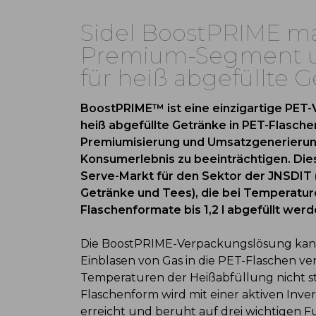
Sidel BoostPRIME ma
Premium-Segment u
für heiß abgefüllte 
BoostPRIME™ ist eine einzigartige PET-V
heiß abgefüllte Getränke in PET-Flaschen
Premiumisierung und Umsatzgenerierung
Konsumerlebnis zu beeinträchtigen. Dies
Serve-Markt für den Sektor der JNSDIT (
Getränke und Tees), die bei Temperatur
Flaschenformate bis 1,2 l abgefüllt werd
Die BoostPRIME-Verpackungslösung kann 
Einblasen von Gas in die PET-Flaschen ver
Temperaturen der Heißabfüllung nicht s
Flaschenform wird mit einer aktiven Inve
erreicht und beruht auf drei wichtigen 