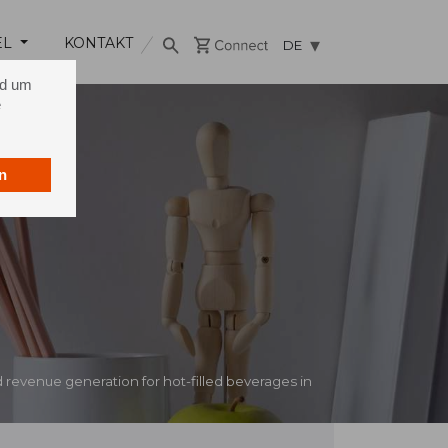
EL
KONTAKT
DE
nd um
e
n
revenue generation for hot-filled beverages in