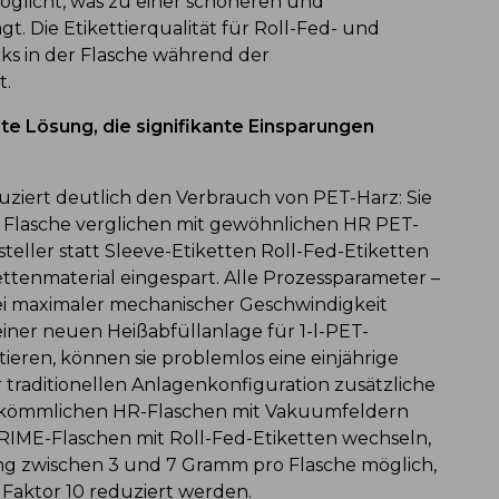
öglicht, was zu einer schöneren und
t. Die Etikettierqualität für Roll-Fed- und
ks in der Flasche während der
t.
te Lösung, die signifikante Einsparungen
iert deutlich den Verbrauch von PET-Harz: Sie
 Flasche verglichen mit gewöhnlichen HR PET-
teller statt Sleeve-Etiketten Roll-Fed-Etiketten
tenmaterial eingespart. Alle Prozessparameter –
ei maximaler mechanischer Geschwindigkeit
einer neuen Heißabfüllanlage für 1-l-PET-
ieren, können sie problemlos eine einjährige
 traditionellen Anlagenkonfiguration zusätzliche
kömmlichen HR-Flaschen mit Vakuumfeldern
RIME-Flaschen mit Roll-Fed-Etiketten wechseln,
ng zwischen 3 und 7 Gramm pro Flasche möglich,
Faktor 10 reduziert werden.