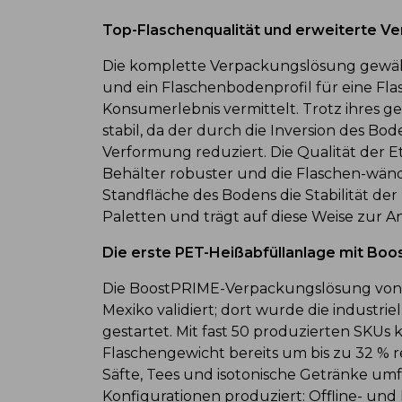
Top-Flaschenqualität und erweiterte V
Die komplette Verpackungslösung gewähr
und ein Flaschenbodenprofil für eine Flasc
Konsumerlebnis vermittelt. Trotz ihres g
stabil, da der durch die Inversion des B
Verformung reduziert. Die Qualität der E
Behälter robuster und die Flaschen-wände
Standfläche des Bodens die Stabilität de
Paletten und trägt auf diese Weise zur An
Die erste PET-Heißabfüllanlage mit Boos
Die BoostPRIME-Verpackungslösung von 
Mexiko validiert; dort wurde die industri
gestartet. Mit fast 50 produzierten SKUs 
Flaschengewicht bereits um bis zu 32 % r
Säfte, Tees und isotonische Getränke um
Konfigurationen produziert: Offline- und