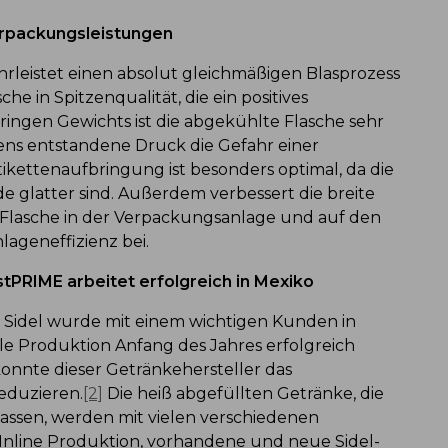
erpackungsleistungen
leistet einen absolut gleichmäßigen Blasprozess
he in Spitzenqualität, die ein positives
eringen Gewichts ist die abgekühlte Flasche sehr
odens entstandene Druck die Gefahr einer
tikettenaufbringung ist besonders optimal, da die
 glatter sind. Außerdem verbessert die breite
r Flasche in der Verpackungsanlage und auf den
lageneffizienz bei.
tPRIME arbeitet erfolgreich in Mexiko
Sidel wurde mit einem wichtigen Kunden in
elle Produktion Anfang des Jahres erfolgreich
konnte dieser Getränkehersteller das
eduzieren.
[2]
Die heiß abgefüllten Getränke, die
fassen, werden mit vielen verschiedenen
 Inline Produktion, vorhandene und neue Sidel-