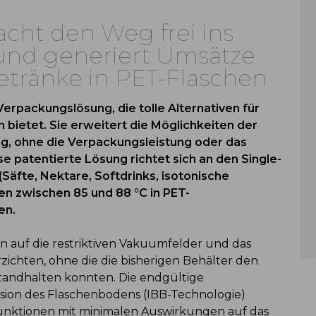
cht den Weg frei ins
nd generiert Umsätze
Getränke in PET-Flaschen
erpackungslösung, die tolle Alternativen für
 bietet. Sie erweitert die Möglichkeiten der
, ohne die Verpackungsleistung oder das
e patentierte Lösung richtet sich an den Single-
Säfte, Nektare, Softdrinks, isotonische
en zwischen 85 und 88 °C in PET-
en.
auf die restriktiven Vakuumfelder und das
zichten, ohne die die bisherigen Behälter den
tandhalten konnten. Die endgültige
rsion des Flaschenbodens (IBB-Technologie)
Funktionen mit minimalen Auswirkungen auf das