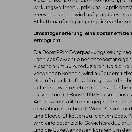
Flaschenwände für die Etikettierung erm
wirkungsvolleren Optik und Haptik beiträg
Sleeve-Etiketten wird aufgrund des Druc
Etikettenaufbringung deutlich verbesser
Umsatzgenerierung: eine kosteneffizien
ermöglicht
Die BoostPRIME-Verpackungslösung reduz
kann das Gewicht einer hitzebeständigen
Flaschen um 30 % reduzieren. Da die Hers
verwenden können, wird außerdem Etiket
Blasluftdruck, Luft-kühlung – wurden b
optimiert. Wenn Getränke-hersteller bei 
Flaschen in die BoostPRIME-Lösung invest
Amortisationszeit für die gegenüber einer
Investition erreichen.
[1]
Wenn Sie von her
und Sleeve-Etiketten zu leichten BoostP
wird eine potenzielle Gewichtsreduzieru
und die Etikettenkosten können um den 