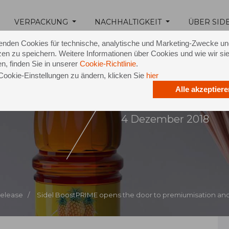
VERPACKUNG
NACHHALTIGKEIT
ÜBER SID
enden Cookies für technische, analytische und Marketing-Zwecke u
en zu speichern. Weitere Informationen über Cookies und wie wir si
n, finden Sie in unserer
Cookie-Richtlinie
.
Cookie-Einstellungen zu ändern, klicken Sie
hier
Alle akzeptiere
tPRIME
4 Dezember 2018
Release /
Sidel BoostPRIME opens the door to premiumisation and 