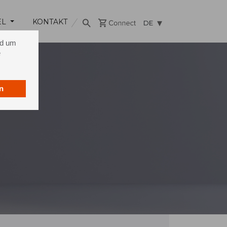
EL
KONTAKT
DE
nd um
e
n