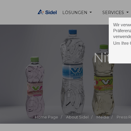
LÖSUNGEN
SERVICES
Wir verw
Präferenz
verwende
Um Ihre 
Nitro
Home Page /
About Sidel /
Media /
Press 