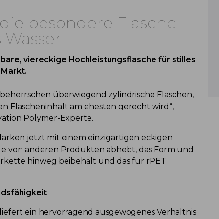
– die besondere Flasche
es Wasser
bare, viereckige Hochleistungsflasche für stilles
 Markt.
r beherrschen überwiegend zylindrische Flaschen,
n Flascheninhalt am ehesten gerecht wird“,
vation Polymer-Experte.
Marken jetzt mit einem einzigartigen eckigen
Sale von anderen Produkten abhebt, das Form und
erkette hinweg beibehält und das für rPET
ndsfähigkeit
 liefert ein hervorragend ausgewogenes Verhältnis