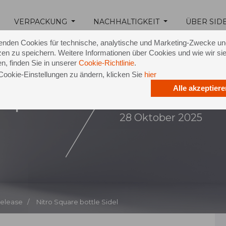
VERPACKUNG
NACHHALTIGKEIT
ÜBER SID
enden Cookies für technische, analytische und Marketing-Zwecke u
en zu speichern. Weitere Informationen über Cookies und wie wir si
n, finden Sie in unserer
Cookie-Richtlinie
.
Cookie-Einstellungen zu ändern, klicken Sie
hier
Alle akzeptiere
 Square
28 Oktober 2025
Release /
Nitro Square bottle Sidel