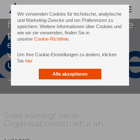
komplettanlagen und
verpackungslösungen für
Wir verwenden Cookies für technische, analytische
und Marketing-Zwecke und um Präferenzen zu
flüssigkeiten, kündigte heute
speichern. Weitere Informationen über Cookies und
pläne für mehrere
wie wir sie verwenden, finden Sie in
unserer
Cookie-Richtlinie
.
entscheidende
veränderungen in seiner
Um Ihre Cookie-Einstellungen zu ändern, klicken
Sie
hier
unternehmensorganisation
Alle akzeptieren
4 September 2015
Sidel kündigt neue
Organisationsstruktur an