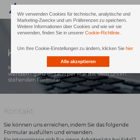
Wir verwenden Cookies für technische, analytische und
Marketing-Zwecke und um Präferenzen zu speichern.
Weitere Informationen über Cookies und wie wir sie
verwenden, finden Sie in unserer
Cookie-Richtlinie
.
Um Ihre Cookie-Einstellungen zu ändern, klicken Sie
hier
Kontakt
Alle akzeptieren
Natürlich können Sie sich auch direkt an Sidel
wenden - ganz einfach per Mail mit dem unten
stehenden Formular
Kontakt
Sie können uns erreichen, indem Sie das folgende
Formular ausfüllen und einsenden.
Sie interessieren sich für einen Arbeitsplatz bei Sidel?