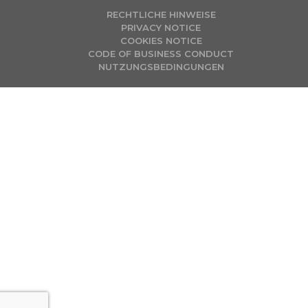
RECHTLICHE HINWEISE
PRIVACY NOTICE
COOKIES NOTICE
CODE OF BUSINESS CONDUCT
NUTZUNGSBEDINGUNGEN