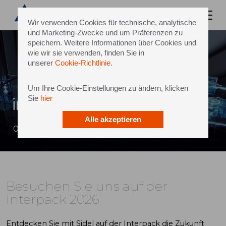
Wir verwenden Cookies für technische, analytische
und Marketing-Zwecke und um Präferenzen zu
speichern. Weitere Informationen über Cookies und
wie wir sie verwenden, finden Sie in
unserer
Cookie-Richtlinie
.
Um Ihre Cookie-Einstellungen zu ändern, klicken
Sie
hier
interpack 2026
Alle akzeptieren
07 > 13 May | Düsseldorf, Germany
Besuchen Sie uns auf der
interpack 2026
Entdecken Sie mit Sidel auf der Interpack die Zukunft