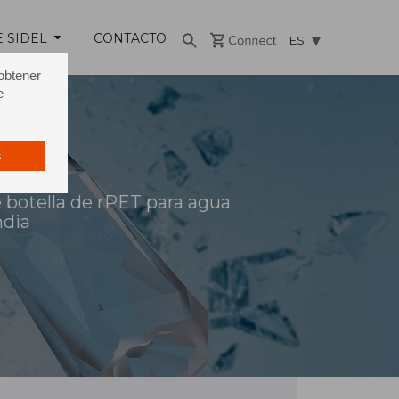
E SIDEL
CONTACTO
ES
 obtener
e
s
 botella de rPET para agua
ndia