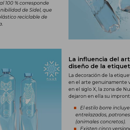
T al 100 % corresponde
ibilidad de Sidel, que
ástico reciclable de
a.
La influencia del ar
diseño de la etique
La decoración de la etique
en el arte genuinamente vi
en el siglo X, la zona de 
dejaron en ella su impronta
El estilo borre inclu
entrelazados, patrone
(animales concretos).
Existen cinco version