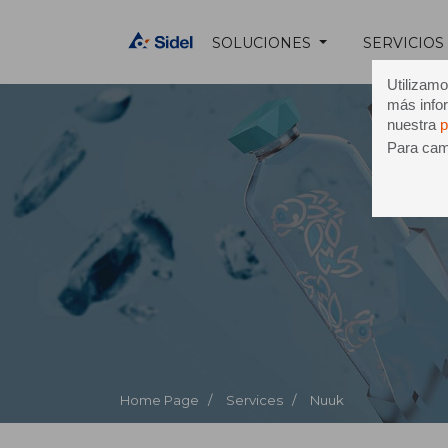
SOLUCIONES
SERVICIOS
Utilizamo
más infor
nuestra
p
Para camb
Home Page /
Services /
Nuuk