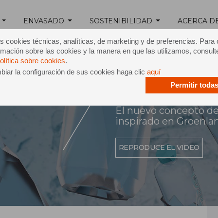
ENVASADO
SOSTENIBILIDAD
ACERCA D
s cookies técnicas, analíticas, de marketing y de preferencias. Para
mación sobre las cookies y la manera en que las utilizamos, consult
olítica sobre cookies
.
iar la configuración de sus cookies haga clic
aquí
Nuuk
Permitir toda
El nuevo concepto de
inspirado en Groenla
REPRODUCE EL VIDEO