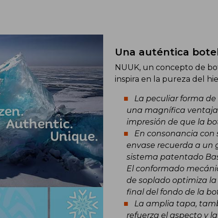
Una auténtica botell
NUUK, un concepto de bot
inspira en la pureza del hi
La peculiar forma de 
una magnífica ventaja 
impresión de que la bot
En consonancia con s
envase recuerda a un g
sistema patentado Bas
El conformado mecánic
de soplado optimiza la d
final del fondo de la bot
La amplia tapa, tambi
refuerza el aspecto y 