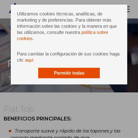
Utilizamos cookies técnicas, analíticas, de
marketing y de preferencias. Para obtener más
información sobre las cookies y la manera en que
las utilizamos, consulte nuestra
política sobre
cookies
.
Para cambiar la configuración de sus cookies haga
clic
aquí
Flat Top
Permitir todas
Transporte suave y rápido de tapones y coronas
Flat Top
BENEFICIOS PRINCIPALES
:
Transporte suave y rápido de los tapones y las
coronas mediante soplado de aire