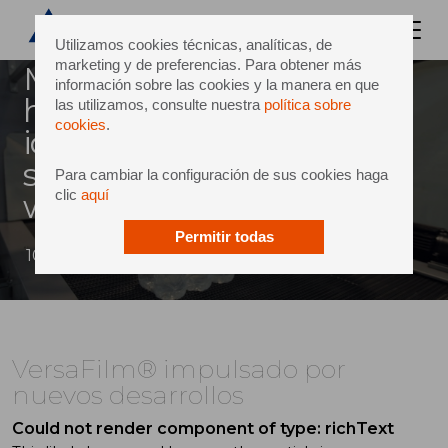
Utilizamos cookies técnicas, analíticas, de
marketing y de preferencias. Para obtener más
Machine infeed and film
información sobre las cookies y la manera en que
handling are clearly
las utilizamos, consulte nuestra
política sobre
cookies
.
identified as the two
sensitive aspects of a shrink-
Para cambiar la configuración de sus cookies haga
clic
aquí
wrapping solution.
Permitir todas
10 junio 2015
VersaFilm® impulsado por
nuevos desarrollos
Could not render component of type: richText