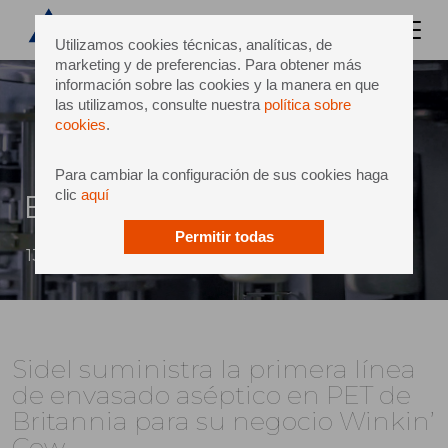
Utilizamos cookies técnicas, analíticas, de
marketing y de preferencias. Para obtener más
información sobre las cookies y la manera en que
las utilizamos, consulte nuestra
política sobre
cookies
.
Para cambiar la configuración de sus cookies haga
clic
aquí
Britannia Industries
Permitir todas
13 Febrero 2026
Sidel suministra la primera línea
de envasado aséptico en PET de
Britannia para su negocio Winkin’
Cow