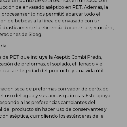
desde un punto de vista técnico, en un socio con
ucción de envasado aséptico en PET. Además, la
e procesamiento nos permitió abarcar todo el
ón de bebidas a la línea de envasado con un
drásticamente la eficiencia durante la ejecución»,
eraciones de Sibeg.
aria
a de PET que incluye la Aseptic Combi Predis,
zación de preformas, el soplado, el llenado y el
iza la integridad del producto y una vida útil
nación seca de preformas con vapor de peróxido
 uso del agua y sustancias químicas. Esto apoya
 responde a las preferencias cambiantes del
l del producto sin hacer uso de conservantes y
ción aséptica, cumpliendo los estándares de la