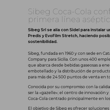
Sibeg Coca-Cola conf
primera línea asépti
Sibeg Srl se alía con Sidel para instala
Predis y EvoFilm Stretch, haciendo posib
sostenibilidad.
Sibeg, fundada en 1960 y con sede en Cata
Company para Sicilia. Con unos 400 emple
que abarca desde bebidas gaseosas a ener
embotellado y la distribución de produc
para más de 24 500 puntos de venta en tod
Conocida por su compromiso con la calidad, 
ser la «gazelle»; el centro de innovación
Coca-Cola centrado principalmente en los
El objetivo de Sibeg es ofrecer soluciones