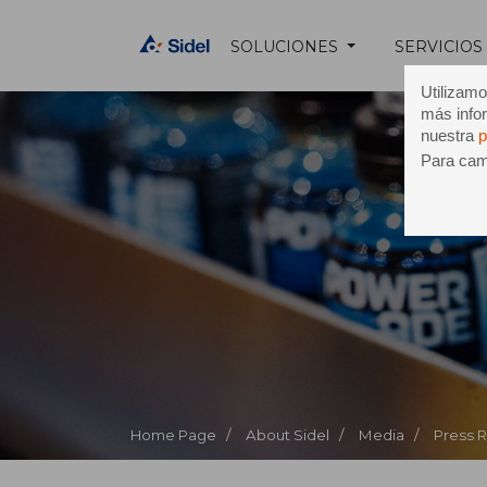
SOLUCIONES
SERVICIOS
Utilizamo
más infor
nuestra
p
Para camb
Home Page /
About Sidel /
Media /
Press 