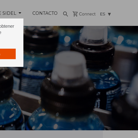
E SIDEL
CONTACTO
ES
 obtener
e
s