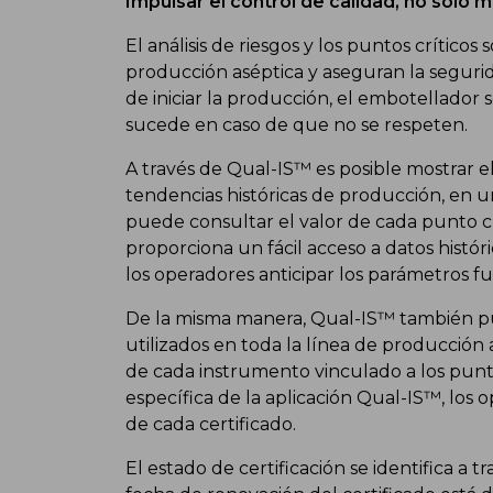
Impulsar el control de calidad, no solo 
El análisis de riesgos y los puntos crítico
producción aséptica y aseguran la segurid
de iniciar la producción, el embotellador 
sucede en caso de que no se respeten.
A través de Qual-IS™ es posible mostrar el
tendencias históricas de producción, en un
puede consultar el valor de cada punto crí
proporciona un fácil acceso a datos histór
los operadores anticipar los parámetros f
De la misma manera, Qual-IS™ también pu
utilizados en toda la línea de producción as
de cada instrumento vinculado a los punto
específica de la aplicación Qual-IS™, los
de cada certificado.
El estado de certificación se identifica a 