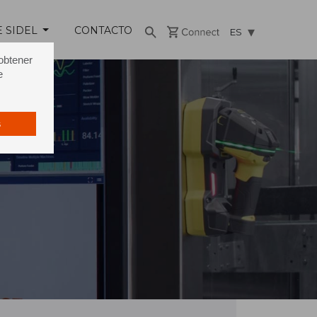
E SIDEL
CONTACTO
ES
 obtener
e
s