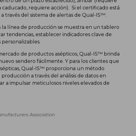
dentro de un plazo establecido), ámbar (requiere
a caducado, requiere acción). Si el certificado está
s a través del sistema de alertas de Qual-IS™.
da la línea de producción se muestra en un tablero
zar tendencias, establecer indicadores clave de
s personalizables.
l mercado de productos asépticos, Qual-IS™ brinda
evo sendero fácilmente. Y para los clientes que
asépticas, Qual-IS™ proporciona un método
producción a través del análisis de datos en
ar a impulsar meticulosos niveles elevados de
anufacturers Association