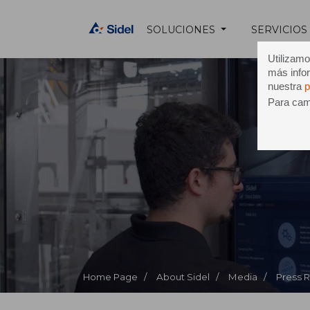
SOLUCIONES
SERVICIOS
Utilizamo
más infor
nuestra
p
Para camb
Home Page /
About Sidel /
Media /
Press 