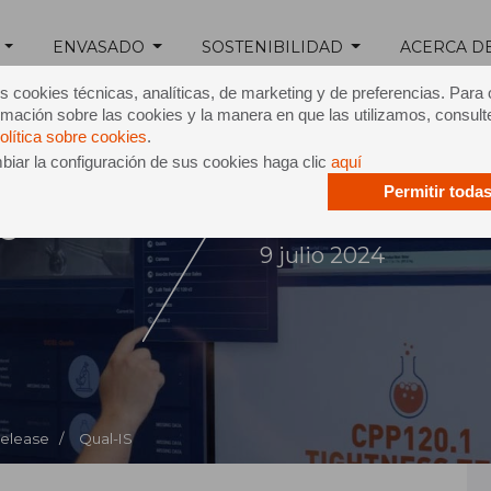
ENVASADO
SOSTENIBILIDAD
ACERCA D
s cookies técnicas, analíticas, de marketing y de preferencias. Para
mación sobre las cookies y la manera en que las utilizamos, consult
olítica sobre cookies
.
iar la configuración de sus cookies haga clic
aquí
Permitir toda
Qual-IS
9 julio 2024
Release /
Qual-IS