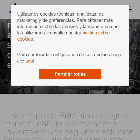
creciente demanda de sus
clientes, la empresa familiar
Utilizamos cookies técnicas, analíticas, de
marketing y de preferencias. Para obtener más
montgomery waters
información sobre las cookies y la manera en que
adquirió una segunda
las utilizamos, consulte nuestra
política sobre
cookies
.
solución de línea completa
de sidel, el productor líder en
Para cambiar la configuración de sus cookies haga
clic
aquí
el abastecimiento d
Permitir todas
11 febrero 2016
Una empresa Británica de agua
mineral natural de manantial
invierte en una segunda solución
Sidel Matrix de línea completa