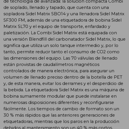
de tecnología de avanzada: la solución compacta Combi
de soplado, llenado y tapado, que cuenta con una
sopladora Sidel Matrix SBO14 y una llenadora Sidel Matrix
SF300 FM, además de una etiquetadora de bobina Sidel
Matrix SL70 y el equipo de transporte, enfardado y
paletización. La Combi Sidel Matrix está equipada con
una versión Blendfill del carbonatador Sidel Matrix, lo que
significa que utiliza un solo tanque intermedio y, por lo
tanto, permite reducir tanto el consumo de CO
2
como
las dimensiones del equipo. Las 70 válvulas de llenado
están provistas de caudalímetros magnéticos
controlados de manera electrónica, para asegurar un
volumen de llenado preciso dentro de la botella de PET
y, de esta manera, evitar los derrames y el desperdicio de
la bebida. La etiquetadora Sidel Matrix es una máquina de
bobina sumamente modular que puede instalarse en
numerosas disposiciones diferentes y reconfigurarse
fácilmente. Los tiempos de cambio de formato son un
30 % más rápidos que las anteriores generaciones de
etiquetadoras, mientras que los paros en la producción
debidos al mantenimiento son un 40 % más cortos.