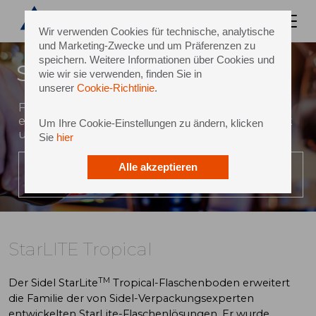
Wir verwenden Cookies für technische, analytische
und Marketing-Zwecke und um Präferenzen zu
speichern. Weitere Informationen über Cookies und
StarLITE Tropical
wie wir sie verwenden, finden Sie in
unserer
Cookie-Richtlinie
.
Für kohlensäurehaltige Getränke, die unter
extremen Umgebungsbedingungen produziert
Um Ihre Cookie-Einstellungen zu ändern, klicken
und vertrieben werden
Sie
hier
Alle akzeptieren
VIDEO ABSPIELEN
StarLITE Tropical
TM
Der Sidel StarLite
Tropical-Flaschenboden erweitert
die Familie der von Sidel-Verpackungsexperten
entwickelten StarLite-Flaschenlösungen. Er wurde