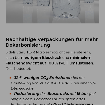
Nachhaltige Verpackungen für mehr
Dekarbonisierung
Sidels StarLITE-R Nitro ermöglicht es Herstellern,
niedrigem Blasdruck
minimalem
auch bei
und
Flaschengewicht auf 100 % rPET umzustellen
.
Dies bedeutet:
32 % weniger CO
-Emissionen
bei der
2
Umstellung von PET auf 100 % rPET bei einer 0,5-
Liter-Flasche
Reduzierung
Blasdrucks
18 bar
des
auf
(bei
Single-Serve-Formaten) durch optimiertes
-25 % CO
-Emissionen
Entlüftungsdesign mit