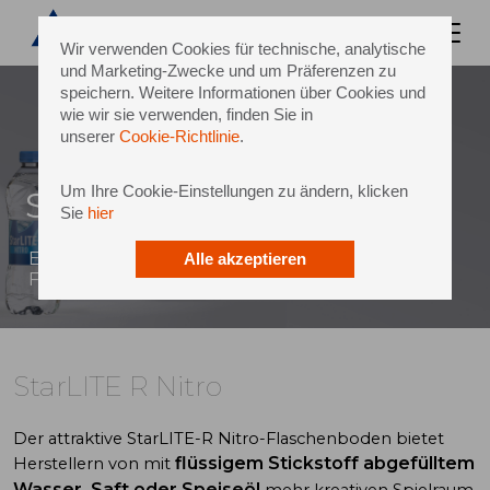
Wir verwenden Cookies für technische, analytische
und Marketing-Zwecke und um Präferenzen zu
speichern. Weitere Informationen über Cookies und
wie wir sie verwenden, finden Sie in
unserer
Cookie-Richtlinie
.
Um Ihre Cookie-Einstellungen zu ändern, klicken
StarLITE R Nitro
Sie
hier
Ein unverwechselbarer, hochbeständiger
Alle akzeptieren
Flaschenboden aus 100 % rPET
StarLITE R Nitro
Der attraktive StarLITE-R Nitro-Flaschenboden bietet
flüssigem Stickstoff abgefülltem
Herstellern von mit
Wasser, Saft oder Speiseöl