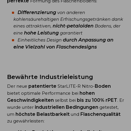
perfekte
Formung des Flaschenbodens:
Differenzierung
von anderen
kohlensäurehaltigen Erfrischungsgetränken dank
nicht-petaloiden
eines attraktiven,
Bodens, der
hohe Leistung
eine
garantiert
durch Anpassung an
Einheitliches Design
eine Vielzahl von Flaschendesigns
Bewährte Industrieleistung
patentierte
Boden
Der neue
StarLITE-R Nitro-
hohen
bietet optimale Performance bei
Geschwindigkeiten
bis zu
100% rPET
selbst bei
. Er
industriellen Bedingungen
wurde unter
getestet,
höchste Belastbarkeit
Flaschenqualität
um
und
zu gewährleisten: