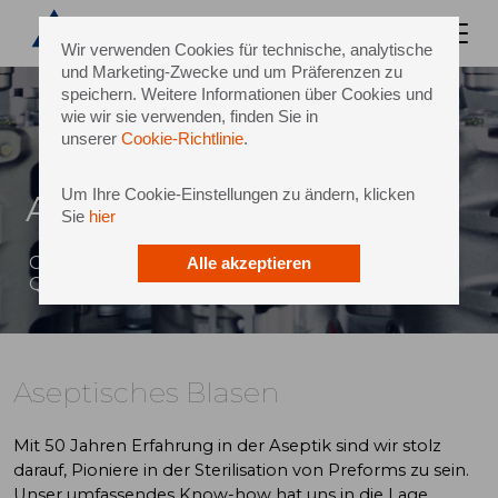
Wir verwenden Cookies für technische, analytische
und Marketing-Zwecke und um Präferenzen zu
speichern. Weitere Informationen über Cookies und
wie wir sie verwenden, finden Sie in
unserer
Cookie-Richtlinie
.
Um Ihre Cookie-Einstellungen zu ändern, klicken
Aseptisches Blasen
Sie
hier
Gewährleistung der maximalen Sicherheit und
Alle akzeptieren
Qualität für Ihre Produkte
Aseptisches Blasen
Mit 50 Jahren Erfahrung in der Aseptik sind wir stolz
darauf, Pioniere in der Sterilisation von Preforms zu sein.
Unser umfassendes Know-how hat uns in die Lage