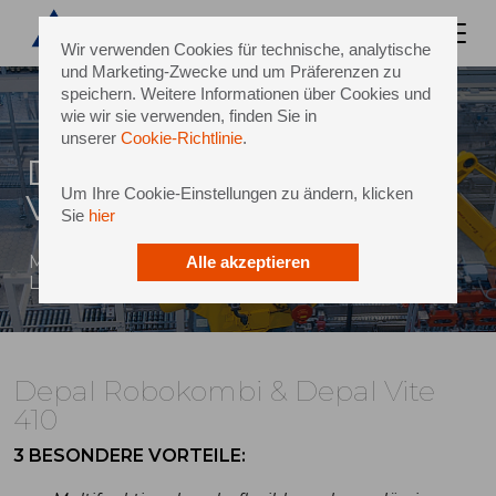
Wir verwenden Cookies für technische, analytische
und Marketing-Zwecke und um Präferenzen zu
speichern. Weitere Informationen über Cookies und
wie wir sie verwenden, finden Sie in
unserer
Cookie-Richtlinie
.
Depal Robokombi & Depal
Um Ihre Cookie-Einstellungen zu ändern, klicken
Vite 410
Sie
hier
Multifunktionale, flexible und zuverlässige
Alle akzeptieren
Lösungen
Depal Robokombi & Depal Vite
410
3 BESONDERE VORTEILE: