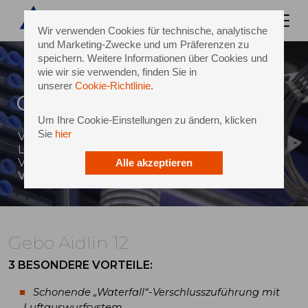
Wir verwenden Cookies für technische, analytische
und Marketing-Zwecke und um Präferenzen zu
speichern. Weitere Informationen über Cookies und
wie wir sie verwenden, finden Sie in
unserer
Cookie-Richtlinie
.
Gebo Aidlin 12
Um Ihre Cookie-Einstellungen zu ändern, klicken
Sie
hier
Verschlusszuführung im niedrigen
Leistungsbereich mit
Verarbeitungsgeschwindigkeit bis zu 25.000
Alle akzeptieren
Verschlüsse pro Stunde
Gebo Aidlin 12
3 BESONDERE VORTEILE:
Schonende „Waterfall“-Verschlusszuführung mit
Luftauswurfsystem