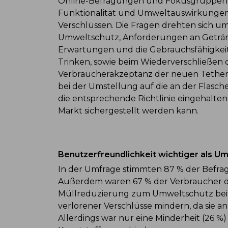
Online-Befragungen und Fokusgruppen be
Funktionalität und Umweltauswirkungen 
Verschlüssen. Die Fragen drehten sic
Umweltschutz, Anforderungen an Getränk
Erwartungen und die Gebrauchsfähigkeit
Trinken, sowie beim Wiederverschließen de
Verbraucherakzeptanz der neuen Tethere
bei der Umstellung auf die an der Flasch
die entsprechende Richtlinie eingehalt
Markt sichergestellt werden kann.
Benutzerfreundlichkeit wichtiger als U
In der Umfrage stimmten 87 % der Befrag
Außerdem waren 67 % der Verbraucher d
Müllreduzierung zum Umweltschutz beitra
verlorener Verschlüsse mindern, da sie 
Allerdings war nur eine Minderheit (26 