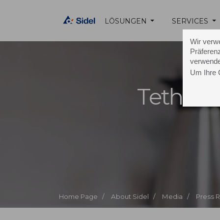
LÖSUNGEN
SERVICES
Wir verw
Präferenz
verwende
Um Ihre 
Tethere
Home Page /
About Sidel /
Media /
Press 