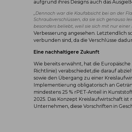
aufgrund ihres Designs auch das Ausgieße
„Dennoch war die Kaufabsicht bei an der Fl
Schraubverschlüssen, da sie sich genauso l
besonders beliebt, weil sie sich mit nur eine
Verbesserung angesehen. Letztendlich sc
verbunden sind, da die Verschlüsse dadur
Eine nachhaltigere Zukunft
Wie bereits erwähnt, hat die Europäisch
Richtlinie) verabschiedet,die darauf abziel
sowie den Übergang zu einer Kreislaufwirt
Implementierung obligatorisch an Getränk
mindestens 25 % rPET-Anteil in Kunststo
2025. Das Konzept Kreislaufwirtschaft ist
Unternehmen, diese Vorschriften in Ges