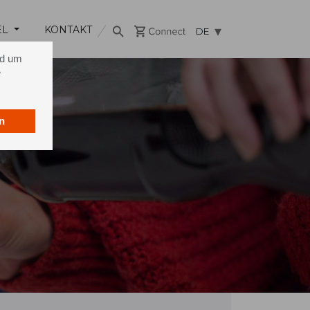
EL
KONTAKT
DE
nd um
e
n