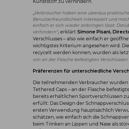
Kunststoff zu verhindern.
„
Verbraucher haben eine überaus praktische E
Benutzerfreundlichkeit interessiert und möc
einfach er sich wieder anbringen lässt. Dar
, erklärt
Simone Pisani, Directo
verhindern“
Verschlusses – also wie einfach er geöff
wichtigstes Kriterium angesehen wird. Die
recycelt werden können, wurden als let
von an der Flasche befestigten Verschlüsse
Präferenzen für unterschiedliche Versc
Die teilnehmenden Verbraucher wurden 
Tethered Caps – an der Flasche befestig
bereits erhältlichen Sportverschlüssen zu
erfüllt: Das Design der Schnappverschlü
ersten Verwendung hauptsächlich Verwu
schätzen, wie einfach sich die Schnappve
beim Trinken an Lippen und Nase als stö