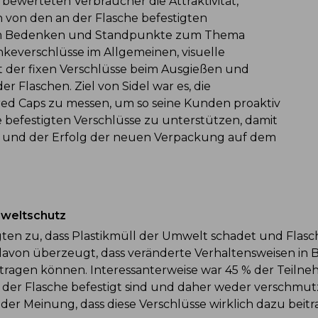
werteten Verbraucher die Attraktivität,
von den an der Flasche befestigten
h um Bedenken und Standpunkte zum Thema
everschlüsse im Allgemeinen, visuelle
 der fixen Verschlüsse beim Ausgießen und
r Flaschen. Ziel von Sidel war es, die
d Caps zu messen, um so seine Kunden proaktiv
e befestigten Verschlüsse zu unterstützen, damit
en und der Erfolg der neuen Verpackung auf dem
mweltschutz
ten zu, dass Plastikmüll der Umwelt schadet und Flasch
avon überzeugt, dass veränderte Verhaltensweisen in
gen können. Interessanterweise war 45 % der Teilnehme
an der Flasche befestigt sind und daher weder verschmu
%) der Meinung, dass diese Verschlüsse wirklich dazu b