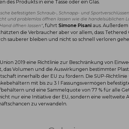
n des Produkts in eine Tasse oder ein Glas.
asche befestigten Schraub-, Schnapp- und Sportverschlüsse
eicht und problemlos öffnen lassen wie die handelsüblichen
, führt
Simone Pisani
aus. Außerdem 
r Hand öffnen lassen“
hätzten die Verbraucher aber vor allem, dass Tethered 
ch sauberer bleiben und nicht so schnell verloren geh
e Union 2019 eine Richtlinie zur Beschränkung von Einw
t, das
Volumen und die
Auswirkungen bestimmter Plast
schaft innerhalb der EU zu fördern. Die SUP-Richtlinie u
ebehältern mit bis zu 3 l Fassungsvermögen befestigte
ffbehältern und eine Sammelquote von 77 % für alle Ge
 nicht nur eine Initiative der EU, sondern eine weltweite
chäftschancen zu verwandeln.