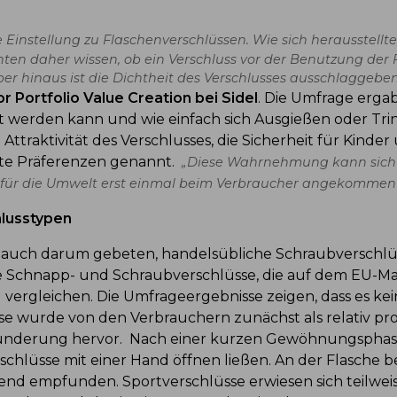
instellung zu Flaschenverschlüssen. Wie sich herausstellte,
hten daher wissen, ob ein Verschluss vor der Benutzung der 
über hinaus ist die Dichtheit des Verschlusses ausschlaggeb
r Portfolio Value Creation bei Sidel
. Die Umfrage ergab
net werden kann und wie einfach sich Ausgießen oder Tri
 Attraktivität des Verschlusses, die Sicherheit für Kinde
zte Präferenzen genannt.
„Diese Wahrnehmung kann sich n
n für die Umwelt erst einmal beim Verbraucher angekommen 
hlusstypen
auch darum gebeten, handelsübliche Schraubverschlüs
te Schnapp- und Schraubverschlüsse, die auf dem EU-Mar
 vergleichen. Die Umfrageergebnisse zeigen, dass es kein
sse wurde von den Verbrauchern zunächst als relativ pr
nderung hervor. Nach einer kurzen Gewöhnungsphase 
rschlüsse mit einer Hand öffnen ließen. An der Flasche
rend empfunden. Sportverschlüsse erwiesen sich teilwei