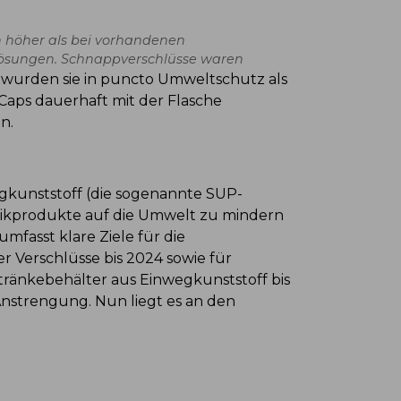
n höher als bei vorhandenen
 Lösungen. Schnappverschlüsse waren
wurden sie in puncto Umweltschutz als
Caps dauerhaft mit der Flasche
en.
egkunststoff (die sogenannte SUP-
ikprodukte auf die Umwelt zu mindern
mfasst klare Ziele für die
r Verschlüsse bis 2024 sowie für
tränkebehälter aus Einwegkunststoff bis
 Anstrengung. Nun liegt es an den