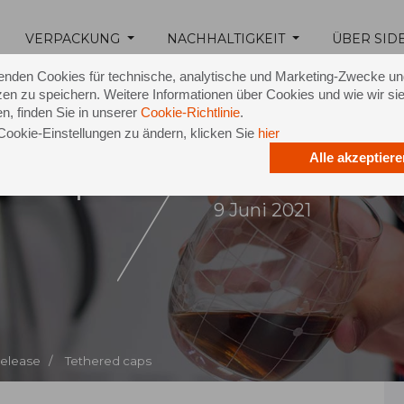
VERPACKUNG
NACHHALTIGKEIT
ÜBER SID
enden Cookies für technische, analytische und Marketing-Zwecke u
en zu speichern. Weitere Informationen über Cookies und wie wir si
n, finden Sie in unserer
Cookie-Richtlinie
.
Cookie-Einstellungen zu ändern, klicken Sie
hier
Alle akzeptiere
d Caps
9 Juni 2021
Release /
Tethered caps