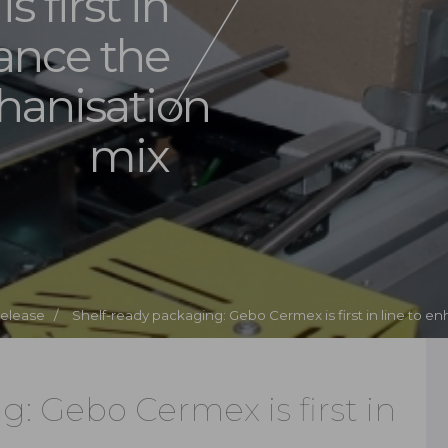
 first in
hance the
anisation
mix
Release /
Shelf-ready packaging: Gebo Cermex is first in line to
: Gebo Cermex is first in