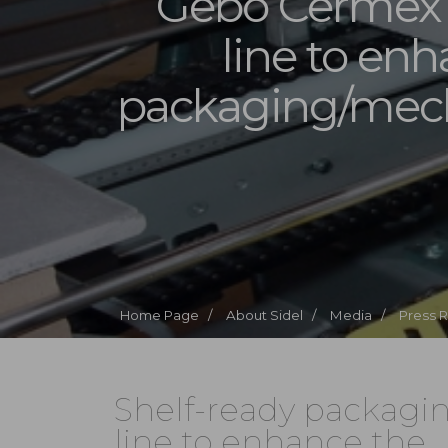
Gebo Cermex is
line to en
packaging/mech
Home Page /
About Sidel /
Media /
Press 
Shelf-ready packaging
line to enhance the