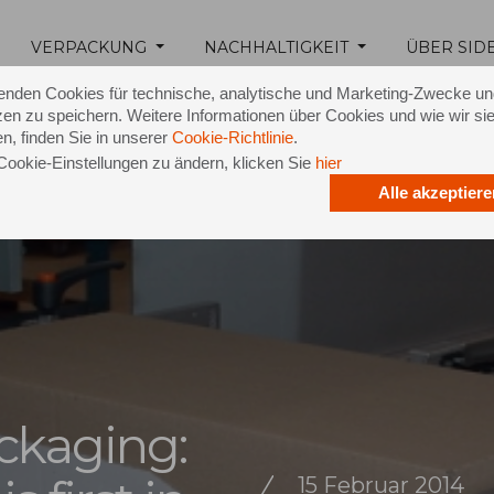
VERPACKUNG
NACHHALTIGKEIT
ÜBER SID
enden Cookies für technische, analytische und Marketing-Zwecke u
en zu speichern. Weitere Informationen über Cookies und wie wir si
n, finden Sie in unserer
Cookie-Richtlinie
.
Cookie-Einstellungen zu ändern, klicken Sie
hier
Alle akzeptiere
ckaging:
15 Februar 2014