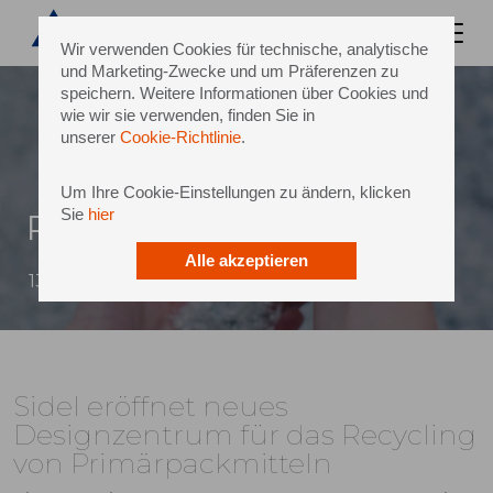
Wir verwenden Cookies für technische, analytische
und Marketing-Zwecke und um Präferenzen zu
speichern. Weitere Informationen über Cookies und
wie wir sie verwenden, finden Sie in
unserer
Cookie-Richtlinie
.
Um Ihre Cookie-Einstellungen zu ändern, klicken
Sie
hier
PET-Recycling
Alle akzeptieren
13 Oktober 2022
Sidel eröffnet neues
Designzentrum für das Recycling
von Primärpackmitteln