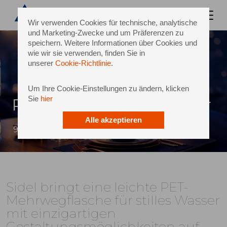
Wir verwenden Cookies für technische, analytische
und Marketing-Zwecke und um Präferenzen zu
speichern. Weitere Informationen über Cookies und
wie wir sie verwenden, finden Sie in
unserer
Cookie-Richtlinie
.
Um Ihre Cookie-Einstellungen zu ändern, klicken
Sie
hier
Returnable PET – Still Water
Alle akzeptieren
9 April 2026
Sidel bringt eine leichte PET-
Mehrwegflasche für stilles Wasser
mit einzigartigen
Gestaltungsmöglichkeiten auf