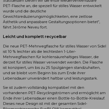
Stattdessen bieten wir die erste wiederverwendbare
PET-Flasche an, die speziell für stilles Wasser entwickelt
wurde und die deutliche
Gewichtsreduzierungsmöglichkeiten, eine zeitlose
Ästhetik und anpassbare Gestaltungsoptionen bietet“,
fährt Jérôme Neveu fort.
Leicht und komplett recycelbar
Die neue PET-Mehrwegflasche für stilles Wasser von Sidel
ist 10 % leichter als die leichtesten 1-Liter-
Mehrwegflaschen für kohlensäurehaltiges Wasser, die
derzeit für stilles Wasser verwendet werden. Die Flasche
ist konzipiert, um bis zu 25 Spülgängen standzuhalten,
und sie bleibt vom Beginn bis zum Ende ihrer
Lebensdauer unverändert haltbar und leistungsstark.
Sie ist zudem vollständig kompatibel mit den
vorhandenen PET-Recyclingströmen und ermöglicht am
Ende ihrer Lebensdauer einen Bottle-to-Bottle-Kreislauf.
Dieses neue Design ist mit der gesamten Sidel-
Blasmaschinenreihe EvoBLOW kompatibel.