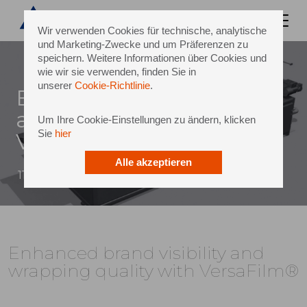
Wir verwenden Cookies für technische, analytische
und Marketing-Zwecke und um Präferenzen zu
speichern. Weitere Informationen über Cookies und
wie wir sie verwenden, finden Sie in
unserer
Cookie-Richtlinie
.
Enhanced brand visibility
and wrapping quality with
Um Ihre Cookie-Einstellungen zu ändern, klicken
Sie
hier
VersaFilm®
Alle akzeptieren
11 Juni 2014
Enhanced brand visibility and
wrapping quality with VersaFilm®