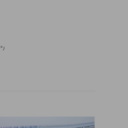
设计规格
集成化设
传送支持
°）
湿式润滑
干式润滑