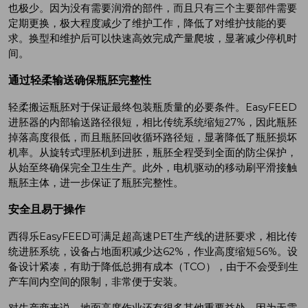
也极少。因为没有需要润滑的部件，而且只有三个主要部件需要
定期更换，极大程度减少了维护工作，降低了对维护技能的要
求。换型和维护后可以快速高效完成产量爬坡，显著减少停机时
间。
通过轻柔输送确保瓶胚完整性
轻柔搬运瓶胚对于保证最终包装瓶质量的必要条件。EasyFEED
进胚器的内部输送路径很短，相比传统系统缩短27%，因此瓶胚
掉落高度很低，而且瓶胚回收循环路径短，显著降低了瓶胚损坏
机率。从旋转式理胚机到进胚，瓶胚全程受到全面的防尘保护，
从始至终确保完全卫生生产。此外，电机驱动的移动刷平滑接触
瓶胚主体，进一步保证了瓶胚完整性。
安全且易于操作
西得乐EasyFEED可满足超高速PET生产线的进胚要求，相比传
统进胚系统，设备占地面积减少达62%，作业高度缩短56%。设
备设计紧凑，有助于降低总拥有成本（TCO），由于不会受到生
产车间内空间的限制，非常便于安装。
对生产商来说，地面高度作业还有很多其他重要益处。因为无需