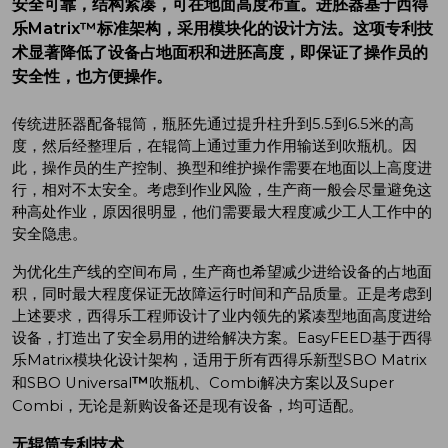
安全可靠，结构紧凑，可在地面高度布置。进胚器基于西得
乐Matrix™标准架构，采用模块化的设计方法。这项专利技
术显著降低了设备占地面积和进胚高度，即保证了操作员的
安全性，也方便操作。
传统进胚器配备辊筒，瓶胚先通过提升柱升到5.5到6.5米的高
度，然后经整理后，在辊筒上通过重力作用输送到吹瓶机。因
此，操作员的生产控制、换型和维护操作需要在地面以上高度进
行，相对不太安全。考虑到作业风险，生产商一般会尽量避免这
种高处作业，原因很明显，他们需要最大程度减少工人工作中的
安全隐患。
为优化生产线的空间布局，生产商也希望减少进给设备的占地面
积，同时最大程度保证无故障运行时间和产品质量。正是考虑到
上述要求，西得乐工程师设计了业内领先的紧凑型地面高度进给
设备，打造出了安全易用的进给解决方案。EasyFEED基于西得
乐Matrix模块化设计架构，适用于所有西得乐新型SBO Matrix
™
和SBO Universal
吹瓶机、Combi解决方案以及Super
Combi，无论是新购设备还是现有设备，均可适配。
无辊筒专利技术