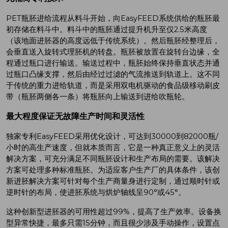
PET瓶胚进给流程从料斗开始，向EasyFEED系统供给的瓶胚最
初存储在料斗中。料斗中的瓶胚通过提升机升至仅2.5米高度
（该地面进胚器的高度远低于传统系统）。然后瓶胚经整理后，
会垂直送入旋转式理胚机的转盘。瓶胚被放置在旋转台边缘，全
程通过瓶口进行输送。输送过程中，瓶胚始终保持垂直状态并通
过瓶口凸缘支撑，然后由经过过滤的气流推送到轨道上。这不同
于传统的重力进给轨道，而是采用双电机驱动的食品级移动刷皮
带（瓶胚两侧各一条）将瓶胚向上输送到进给吹瓶轮。
最大程度保证无故障生产时间和灵活性
独家专利EasyFEED采用优化设计，可达到30000到82000瓶/
小时的高生产速度，但就本质而言，它是一种真正意义上的灵活
解决方案，可充分满足不同瓶胚设计和生产布局的需要。该解决
方案可处理多种标准瓶胚。为适应客户生产厂的具体条件，该创
新进胚解决方案可针对每个生产商量身进行定制，通过顺时针或
逆时针的布局，使进胚系统与烘炉轴线呈90°或45°。
这种创新型进胚器的可用性超过99%，提高了生产效率。设备换
型异常快捷，最多只需15分钟，而且很少涉及手动操作，设置点