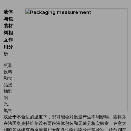
液体
与包
装材
料相
互作
用分
析
瓶装
饮料
和食
品接
触到
阳
光、
氧气
或处于不合适的温度下，都可能会对质量产生不利影响。西得乐
在法国奥克特维尔设有两座液体包装和无菌分析实验室，在意大
利帕尔马建有两座灌装和无菌微生物污染分析实验室，还分别在