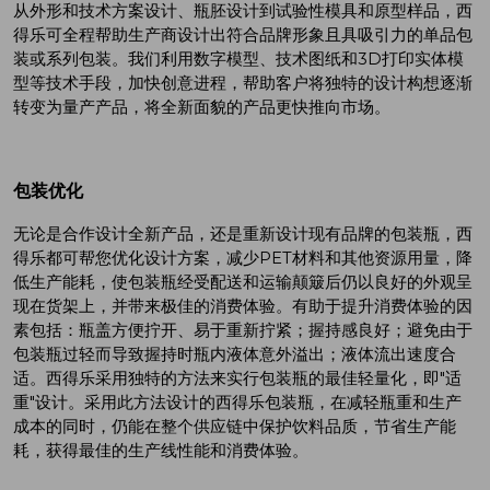
从外形和技术方案设计、瓶胚设计到试验性模具和原型样品，西
得乐可全程帮助生产商设计出符合品牌形象且具吸引力的单品包
装或系列包装。我们利用数字模型、技术图纸和3D打印实体模
型等技术手段，加快创意进程，帮助客户将独特的设计构想逐渐
转变为量产产品，将全新面貌的产品更快推向市场。
包装优化
无论是合作设计全新产品，还是重新设计现有品牌的包装瓶，西
得乐都可帮您优化设计方案，减少PET材料和其他资源用量，降
低生产能耗，使包装瓶经受配送和运输颠簸后仍以良好的外观呈
现在货架上，并带来极佳的消费体验。有助于提升消费体验的因
素包括：瓶盖方便拧开、易于重新拧紧；握持感良好；避免由于
包装瓶过轻而导致握持时瓶内液体意外溢出；液体流出速度合
适。西得乐采用独特的方法来实行包装瓶的最佳轻量化，即"适
重"设计。采用此方法设计的西得乐包装瓶，在减轻瓶重和生产
成本的同时，仍能在整个供应链中保护饮料品质，节省生产能
耗，获得最佳的生产线性能和消费体验。