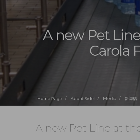
A new Pet Line
Carola 
Home Page /
About Sidel /
Media /
新闻稿 
A new Pet Line at th