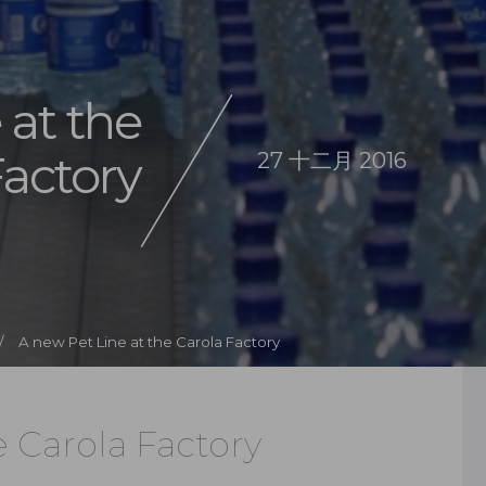
 at the
Factory
27 十二月 2016
/
A new Pet Line at the Carola Factory
e Carola Factory