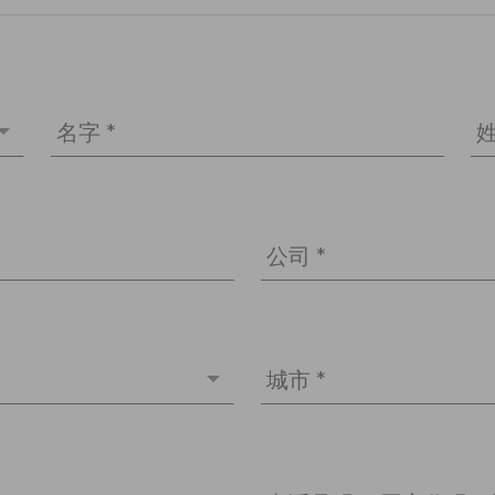
名字 *
姓
公司 *
城市 *