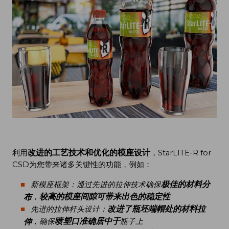
改进的工艺技术和优化的模座设计
利用
，StarLITE-R for
CSD为您带来诸多关键性的功能，例如：
极佳的材料分
新模座框架：通过先进的拉伸技术确保
较高的模座间隙可带来出色的稳定性
布
，
改进了瓶坯端帽处的材料拉
先进的拉伸杆头设计：
喷塑口准确居中于
伸
，确保
瓶子上