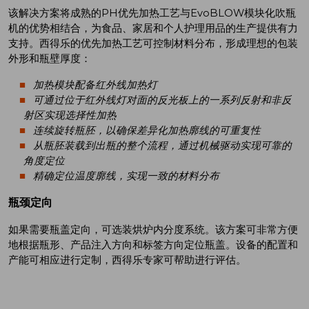
该解决方案将成熟的PH优先加热工艺与EvoBLOW模块化吹瓶
机的优势相结合，为食品、家居和个人护理用品的生产提供有力
支持。西得乐的优先加热工艺可控制材料分布，形成理想的包装
外形和瓶壁厚度：
加热模块配备红外线加热灯
可通过位于红外线灯对面的反光板上的一系列反射和非反
射区实现选择性加热
连续旋转瓶胚，以确保差异化加热廓线的可重复性
从瓶胚装载到出瓶的整个流程，通过机械驱动实现可靠的
角度定位
精确定位温度廓线，实现一致的材料分布
瓶颈定向
如果需要瓶盖定向，可选装烘炉内分度系统。该方案可非常方便
地根据瓶形、产品注入方向和标签方向定位瓶盖。设备的配置和
产能可相应进行定制，西得乐专家可帮助进行评估。