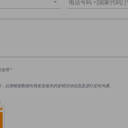
电话号码 +[国家代码] [
使用 *
析，以便根据数据向我发送相关的促销活动信息及进行定向沟通。