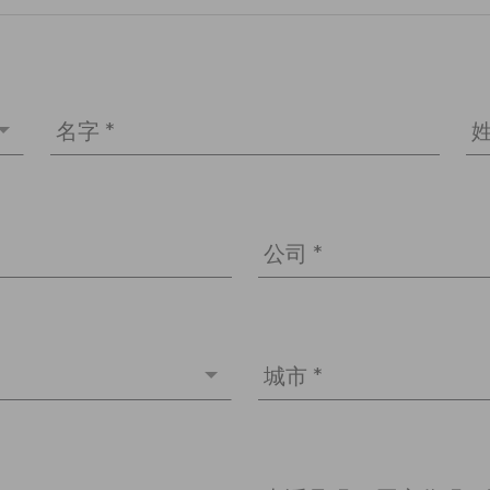
名字 *
姓
公司 *
城市 *