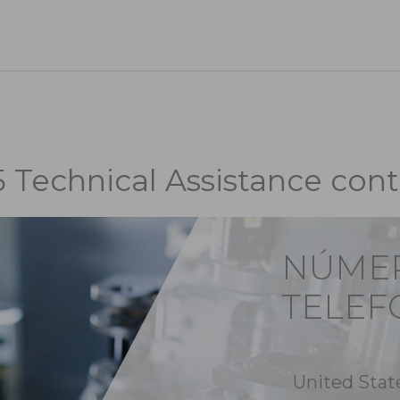
5 Technical Assistance cont
NÚME
TELEF
United Stat