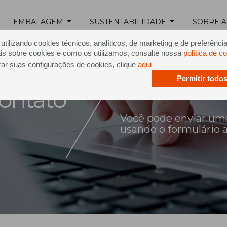
EMBALAGEM
SUSTENTABILIDADE
SOBRE A
tilizando cookies técnicos, analíticos, de marketing e de preferênci
is sobre cookies e como os utilizamos, consulte nossa
política de c
rar suas configurações de cookies, clique
aqui
Permitir todo
ontato
Você pode enviar um
usando o formulário 