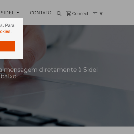
 SIDEL
CONTATO
PT
as. Para
ookies
.
s
a mensagem diretamente à Sidel
abaixo