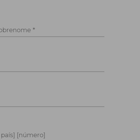
obrenome *
 país] [número]