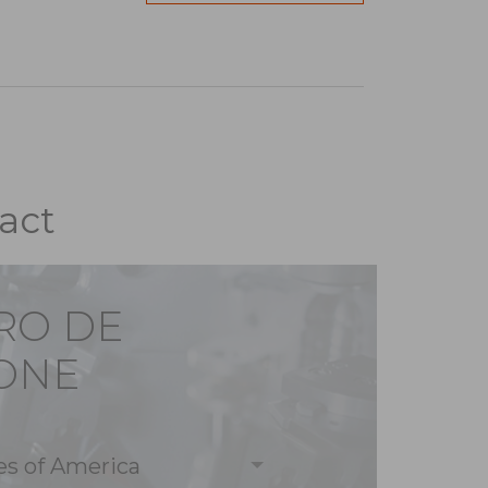
act
RO DE
ONE
es of America