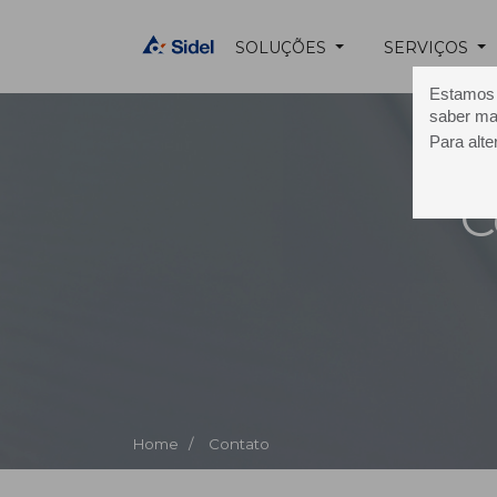
SOLUÇÕES
SERVIÇOS
Estamos u
saber ma
Para alte
C
Home /
Contato