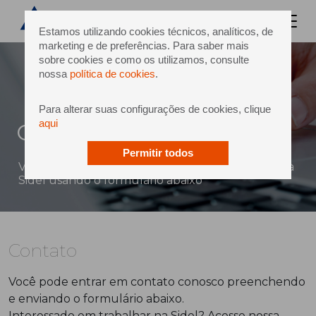
Estamos utilizando cookies técnicos, analíticos, de
marketing e de preferências. Para saber mais
sobre cookies e como os utilizamos, consulte
nossa
política de cookies
.
Para alterar suas configurações de cookies, clique
aqui
Contato
Permitir todos
Você pode enviar uma mensagem diretamente à
Sidel usando o formulário abaixo
Contato
Você pode entrar em contato conosco preenchendo
e enviando o formulário abaixo.
Interessado em trabalhar na Sidel? Acesse nossa