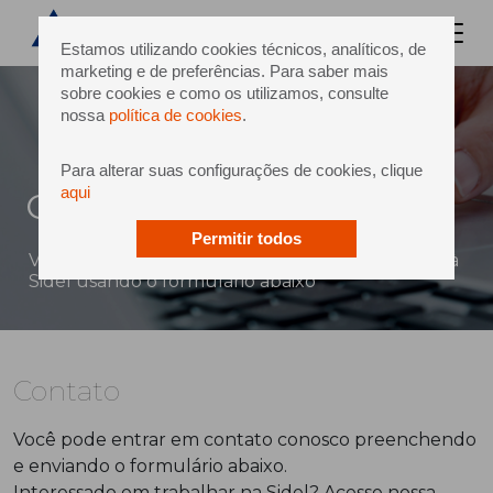
Estamos utilizando cookies técnicos, analíticos, de
marketing e de preferências. Para saber mais
sobre cookies e como os utilizamos, consulte
nossa
política de cookies
.
Para alterar suas configurações de cookies, clique
aqui
Contato
Permitir todos
Você pode enviar uma mensagem diretamente à
Sidel usando o formulário abaixo
Contato
Você pode entrar em contato conosco preenchendo
e enviando o formulário abaixo.
Interessado em trabalhar na Sidel? Acesse nossa