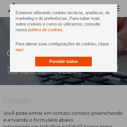
Estamos utilizando cookies técnicos, analíticos, de
marketing e de preferências. Para saber mais
sobre cookies e como os utilizamos, consulte
nossa
política de cookies
.
Para alterar suas configurações de cookies, clique
aqui
Contato
Permitir todos
Você pode enviar uma mensagem diretamente à
Sidel usando o formulário abaixo
Contato
Você pode entrar em contato conosco preenchendo
e enviando o formulário abaixo.
Interessado em trabalhar na Sidel? Acesse nossa