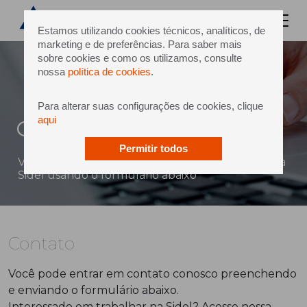
Estamos utilizando cookies técnicos, analíticos, de
marketing e de preferências. Para saber mais
sobre cookies e como os utilizamos, consulte
nossa
política de cookies
.
Para alterar suas configurações de cookies, clique
aqui
Contato
Permitir todos
Você pode enviar uma mensagem diretamente à
Sidel usando o formulário abaixo
Contato
Você pode entrar em contato conosco preenchendo
e enviando o formulário abaixo.
Interessado em trabalhar na Sidel? Acesse nossa