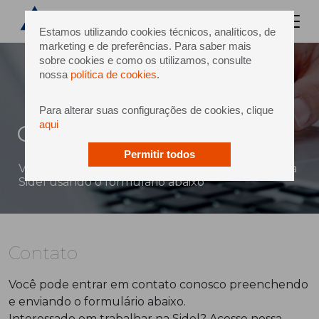
Estamos utilizando cookies técnicos, analíticos, de
marketing e de preferências. Para saber mais
sobre cookies e como os utilizamos, consulte
nossa
política de cookies
.
Para alterar suas configurações de cookies, clique
aqui
Contato
Permitir todos
Você pode enviar uma mensagem diretamente à
Sidel usando o formulário abaixo
Contato
Você pode entrar em contato conosco preenchendo
e enviando o formulário abaixo.
Interessado em trabalhar na Sidel? Acesse nossa