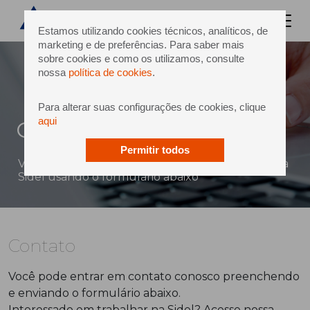
Estamos utilizando cookies técnicos, analíticos, de
marketing e de preferências. Para saber mais
sobre cookies e como os utilizamos, consulte
nossa
política de cookies
.
Para alterar suas configurações de cookies, clique
aqui
Contato
Permitir todos
Você pode enviar uma mensagem diretamente à
Sidel usando o formulário abaixo
Contato
Você pode entrar em contato conosco preenchendo
e enviando o formulário abaixo.
Interessado em trabalhar na Sidel? Acesse nossa