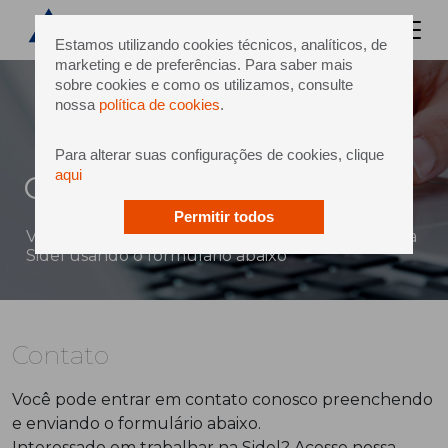
Estamos utilizando cookies técnicos, analíticos, de
marketing e de preferências. Para saber mais
sobre cookies e como os utilizamos, consulte
nossa
política de cookies
.
Para alterar suas configurações de cookies, clique
aqui
Contato
Permitir todos
Você pode enviar uma mensagem diretamente à
Sidel usando o formulário abaixo
Contato
Você pode entrar em contato conosco preenchendo
e enviando o formulário abaixo.
Interessado em trabalhar na Sidel? Acesse nossa