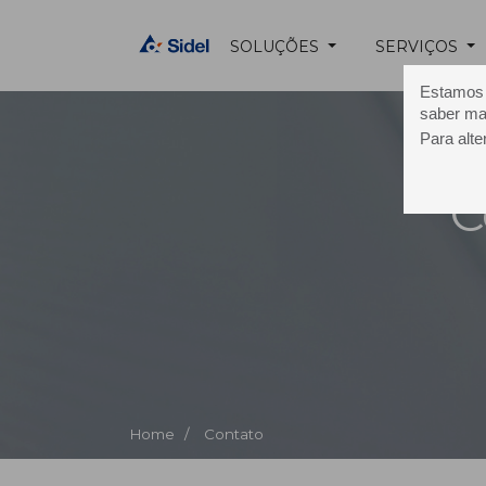
SOLUÇÕES
SERVIÇOS
Estamos u
saber ma
Para alte
C
Home /
Contato