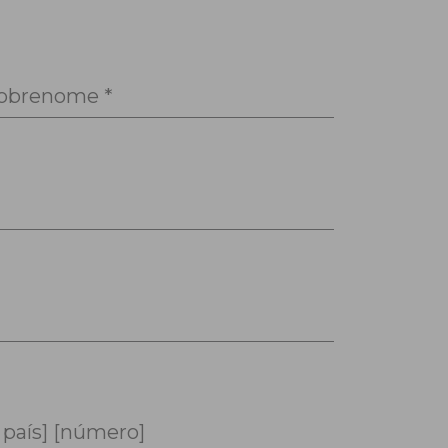
obrenome *
 país] [número]