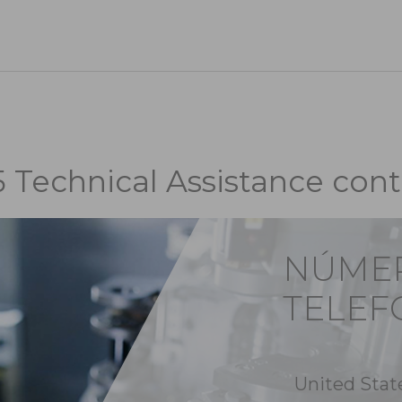
5 Technical Assistance cont
NÚME
TELEF
United Stat