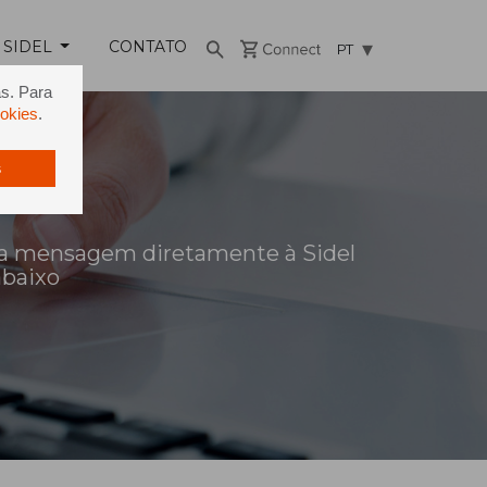
 SIDEL
CONTATO
PT
as. Para
ookies
.
s
a mensagem diretamente à Sidel
abaixo