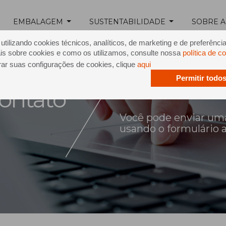
EMBALAGEM
SUSTENTABILIDADE
SOBRE A
tilizando cookies técnicos, analíticos, de marketing e de preferênci
is sobre cookies e como os utilizamos, consulte nossa
política de c
rar suas configurações de cookies, clique
aqui
Permitir todo
ontato
Você pode enviar um
usando o formulário 