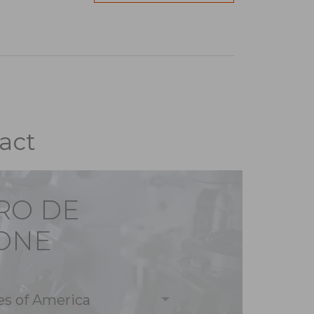
act
RO DE
ONE
es of America