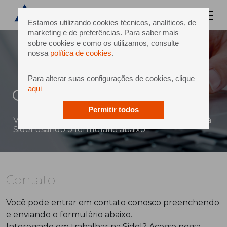
Estamos utilizando cookies técnicos, analíticos, de
marketing e de preferências. Para saber mais
sobre cookies e como os utilizamos, consulte
nossa
política de cookies
.
Para alterar suas configurações de cookies, clique
aqui
Contato
Permitir todos
Você pode enviar uma mensagem diretamente à
Sidel usando o formulário abaixo
Contato
Você pode entrar em contato conosco preenchendo
e enviando o formulário abaixo.
Interessado em trabalhar na Sidel? Acesse nossa