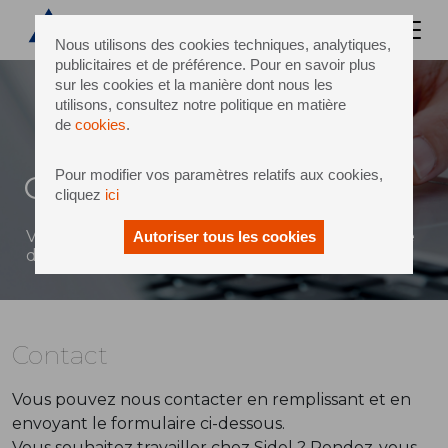
Nous utilisons des cookies techniques, analytiques,
publicitaires et de préférence. Pour en savoir plus
sur les cookies et la manière dont nous les
utilisons, consultez notre politique en matière
de
cookies
.
Pour modifier vos paramètres relatifs aux cookies,
Contact
cliquez
ici
Vous pouvez envoyer un message à Sidel à l'aide
Autoriser tous les cookies
du formulaire ci-dessous
Contact
Vous pouvez nous contacter en remplissant et en
envoyant le formulaire ci-dessous.
Vous souhaitez travailler chez Sidel ? Rendez-vous