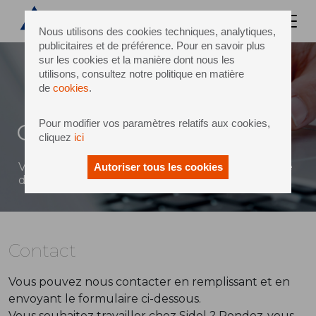
Nous utilisons des cookies techniques, analytiques,
publicitaires et de préférence. Pour en savoir plus
sur les cookies et la manière dont nous les
utilisons, consultez notre politique en matière
de
cookies
.
Pour modifier vos paramètres relatifs aux cookies,
Contact
cliquez
ici
Vous pouvez envoyer un message à Sidel à l'aide
Autoriser tous les cookies
du formulaire ci-dessous
Contact
Vous pouvez nous contacter en remplissant et en
envoyant le formulaire ci-dessous.
Vous souhaitez travailler chez Sidel ? Rendez-vous