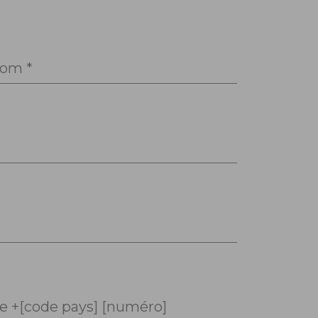
om *
 +[code pays] [numéro]