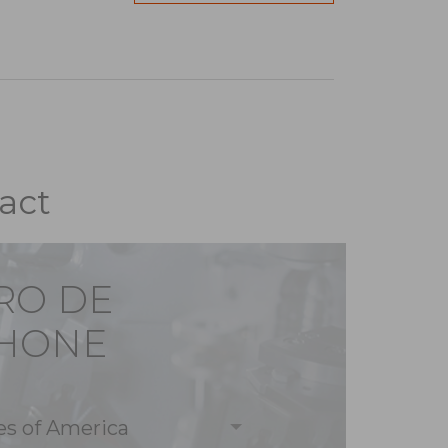
act
RO DE
PHONE
es of America