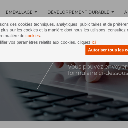
EMBALLAGE
DÉVELOPPEMENT DURABLE
À
isons des cookies techniques, analytiques, publicitaires et de préfére
 plus sur les cookies et la manière dont nous les utilisons, consultez 
 en matière de
cookies
.
fier vos paramètres relatifs aux cookies, cliquez
ici
Autoriser tous les 
ontact
Vous pouvez envoyer 
formulaire ci-dessou