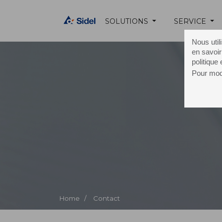
SOLUTIONS
SERVICE
Nous util
en savoir
politique
Pour modi
C
Home /
Contact