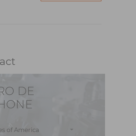
act
RO DE
PHONE
es of America