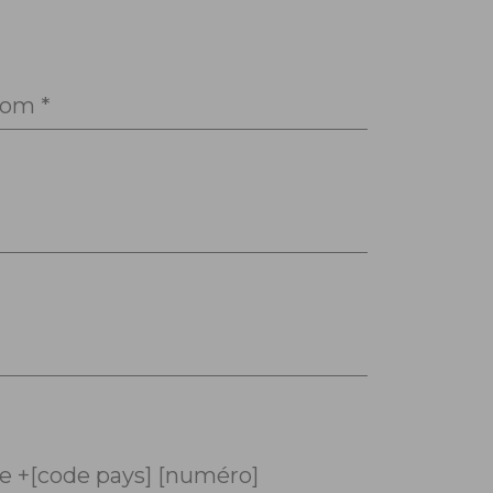
om *
 +[code pays] [numéro]