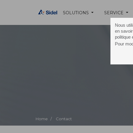
SOLUTIONS
SERVICE
Nous util
en savoir
politique
Pour modi
C
Home /
Contact