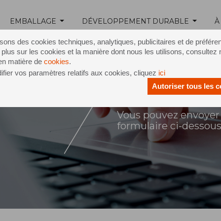
EMBALLAGE
DÉVELOPPEMENT DURABLE
À
isons des cookies techniques, analytiques, publicitaires et de préfére
 plus sur les cookies et la manière dont nous les utilisons, consultez 
 en matière de
cookies
.
fier vos paramètres relatifs aux cookies, cliquez
ici
Autoriser tous les 
ontact
Vous pouvez envoyer 
formulaire ci-dessou