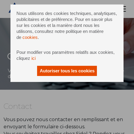
Nous utilisons des cookies techniques, analytiques,
publicitaires et de préférence. Pour en savoir plus
sur les cookies et la manière dont nous les
utilisons, consultez notre politique en matière
de
cookies
.
Pour modifier vos paramètres relatifs aux cookies,
Contact
cliquez
ici
Vous pouvez envoyer un message à Sidel à l'aide
Autoriser tous les cookies
du formulaire ci-dessous
Contact
Vous pouvez nous contacter en remplissant et en
envoyant le formulaire ci-dessous.
Vous souhaitez travailler chez Sidel ? Rendez-vous