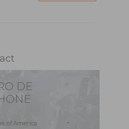
act
RO DE
PHONE
es of America