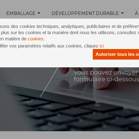
EMBALLAGE
DÉVELOPPEMENT DURABLE
À
isons des cookies techniques, analytiques, publicitaires et de préfére
 plus sur les cookies et la manière dont nous les utilisons, consultez 
 en matière de
cookies
.
fier vos paramètres relatifs aux cookies, cliquez
ici
Autoriser tous les 
ontact
Vous pouvez envoyer 
formulaire ci-dessou