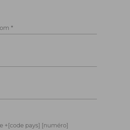
om *
 +[code pays] [numéro]