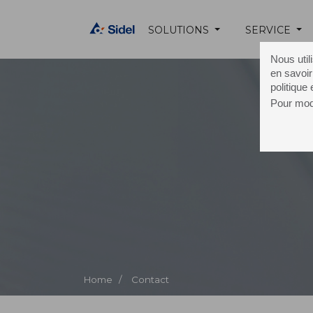
SOLUTIONS
SERVICE
Nous util
en savoir
politique
Pour modi
C
Home /
Contact