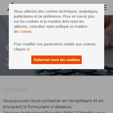
Nous utilisons des cookies techniques, analytiques,
publicitaires et de préférence. Pour en savoir plus
sur les cookies et la manière dont nous les
utilisons, consultez notre politique en matière
de
cookies
.
Pour modifier vos paramètres relatifs aux cookies,
Contact
cliquez
ici
Vous pouvez envoyer un message à Sidel à l'aide
Autoriser tous les cookies
du formulaire ci-dessous
Contact
Vous pouvez nous contacter en remplissant et en
envoyant le formulaire ci-dessous.
Vous souhaitez travailler chez Sidel ? Rendez-vous