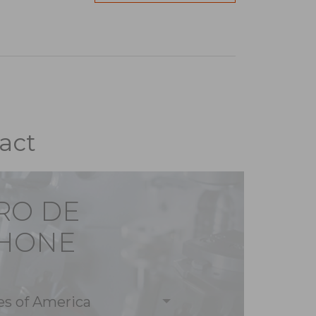
act
RO DE
PHONE
es of America