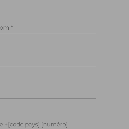
om *
 +[code pays] [numéro]