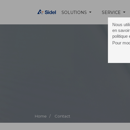
SOLUTIONS
SERVICE
Nous util
en savoir
politique
Pour modi
C
Home /
Contact