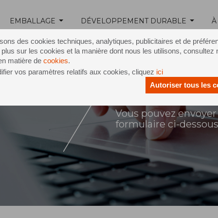
EMBALLAGE
DÉVELOPPEMENT DURABLE
À
isons des cookies techniques, analytiques, publicitaires et de préfére
 plus sur les cookies et la manière dont nous les utilisons, consultez 
 en matière de
cookies
.
fier vos paramètres relatifs aux cookies, cliquez
ici
Autoriser tous les 
ontact
Vous pouvez envoyer 
formulaire ci-dessou